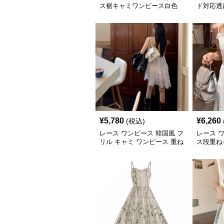
ス裾キャミワンピース白色
ド対応透
ンピース
¥
5,780
¥
6,260
(税込)
レース ワンピース 韓国風 フ
レース 
リル キャミ ワンピース 重ね
ス段重ね
着風