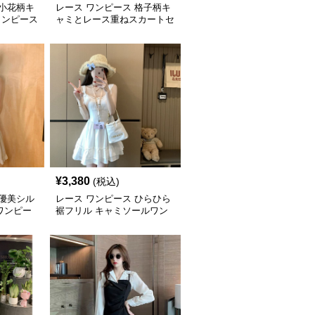
 小花柄キ
レース ワンピース 格子柄キ
ワンピース
ャミとレース重ねスカートセ
ット
¥
3,380
(税込)
 優美シル
レース ワンピース ひらひら
ワンピー
裾フリル キャミソールワン
ピース