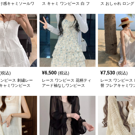
け感キャミソールワ
ス キャミ ワンピース 白 フ
ス おしゃれ ロング
リンジ リゾート
ンピース
¥
6,500
¥
7,530
(税込)
(税込)
(税込)
ワンピース 刺繍レー
レース ワンピース 花柄ティ
レース ワンピース
キャミワンピース
アード袖なしワンピース
替 フレアキャミワ
白 リゾート 夏