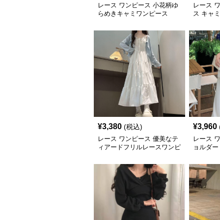
レース ワンピース 小花柄ゆ
レース 
らめきキャミワンピース
ス キャ
¥
3,380
¥
3,960
(税込)
レース ワンピース 優美なテ
レース 
ィアードフリルレースワンピ
ョルダー
ース
ワンピー