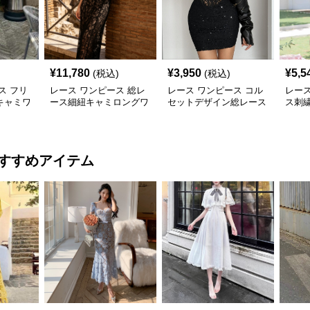
¥
11,780
¥
3,950
¥
5,5
(税込)
(税込)
ス フリ
レース ワンピース 総レ
レース ワンピース コル
レース
キャミワ
ース細紐キャミロングワ
セットデザイン総レース
ス刺
ンピース
ホルターネックミニワン
細肩
ピース
すすめアイテム