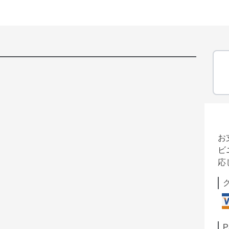
お
ビ
応
P