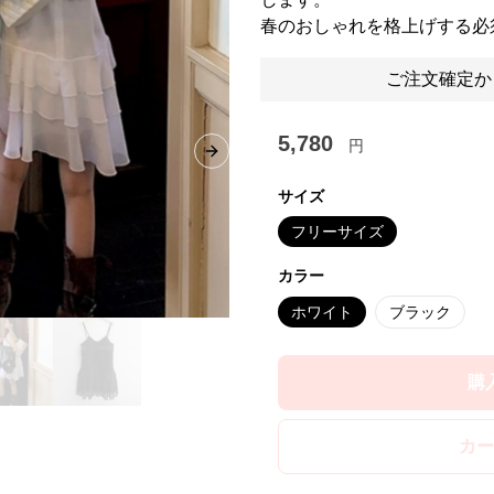
春のおしゃれを格上げする必
ご注文確定か
5,780
円
Next slide
サイズ
フリーサイズ
カラー
ホワイト
ブラック
購
カー