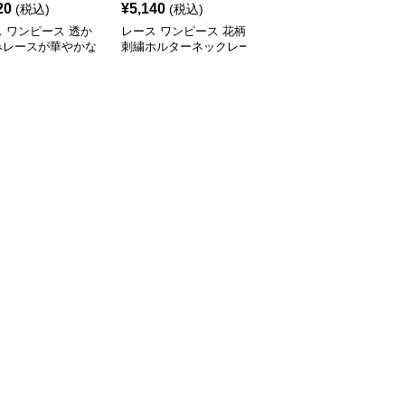
20
¥
5,140
¥
4,720
(税込)
(税込)
(税込)
 ワンピース 透か
レース ワンピース 花柄
レース ワンピース 花柄
みレースが華やかな
刺繍ホルターネックレー
レース細ストラップロン
グワンピース
スワンピースロング
グワンピース