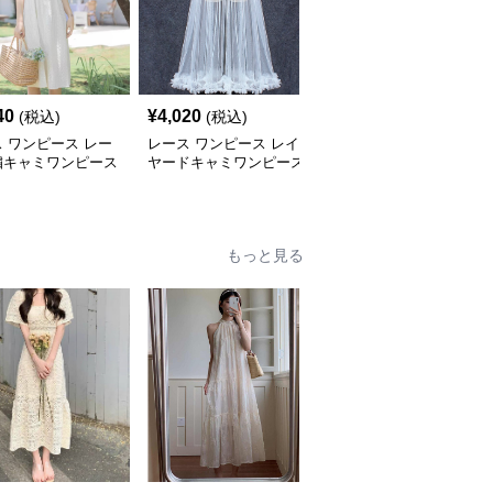
40
¥
4,020
¥
7,220
(税込)
(税込)
(税込)
 ワンピース レー
レース ワンピース レイ
レース ワンピース 透け
繍キャミワンピース
ヤードキャミワンピース
感キャミソールレイヤー
紐ミディ丈
透け感フリル長袖
ドブラウス
もっと見る