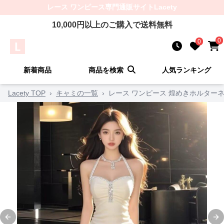
レース ワンピース
専門通販サイト
Lacety
10,000
円以上のご購入で送料無料
0
0
新着商品
商品を検索
人気ランキング
Lacety TOP
›
キャミの一覧
›
レース ワンピース 煌めきホルター
Previous slide
Ne