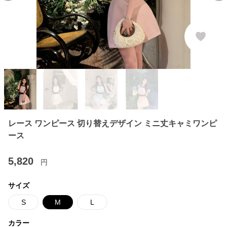
レース ワンピース 切り替えデザイン ミニ丈キャミワンピ
ース
5,820
円
サイズ
S
M
L
カラー