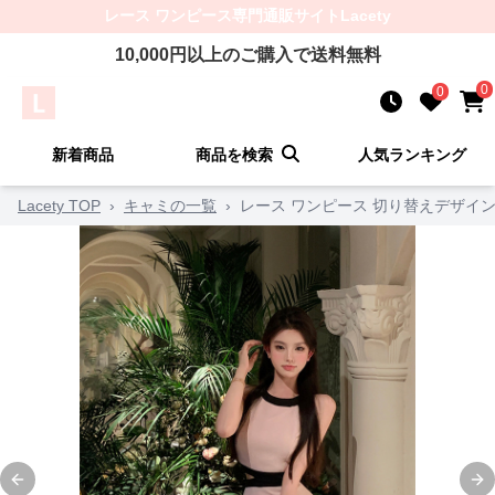
レース ワンピース
専門通販サイト
Lacety
10,000
円以上のご購入で送料無料
0
0
新着商品
商品を検索
人気ランキング
Lacety TOP
›
キャミの一覧
›
レース ワンピース 切り替えデザイ
Previous slide
Ne