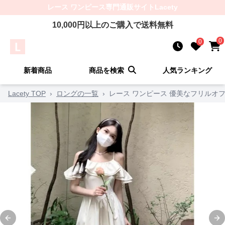
レース ワンピース
専門通販サイト
Lacety
10,000
円以上のご購入で送料無料
0
0
新着商品
商品を検索
人気ランキング
Lacety TOP
›
ロングの一覧
›
レース ワンピース 優美なフリルオ
Previous slide
Ne