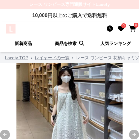
レース ワンピース
専門通販サイト
Lacety
10,000
円以上のご購入で送料無料
0
0
新着商品
商品を検索
人気ランキング
Lacety TOP
›
レイヤードの一覧
›
レース ワンピース 花柄キャミ
Previous slide
Ne