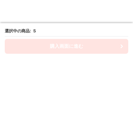
選択中の商品: Ｓ
選択中の商品: Ｓ
購入画面に進む
購入画面に進む
Lacety
について