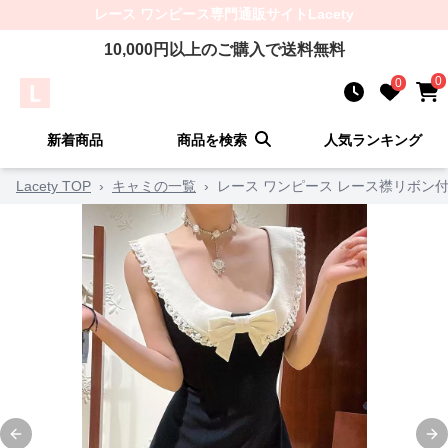
レース ワンピース
専門通販サイト
Lacety
10,000
円以上のご購入で送料無料
0
0
新着商品
商品を検索
人気ランキング
Lacety TOP
›
キャミの一覧
›
レース ワンピース レース襟リボン
Previous slide
Ne