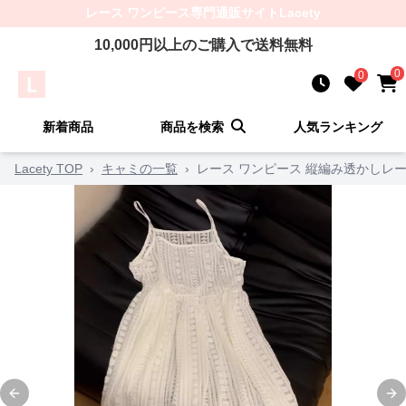
レース ワンピース
専門通販サイト
Lacety
10,000
円以上のご購入で送料無料
0
0
新着商品
商品を検索
人気ランキング
Lacety TOP
›
キャミの一覧
›
レース ワンピース 縦編み透かしレ
Previous slide
Ne