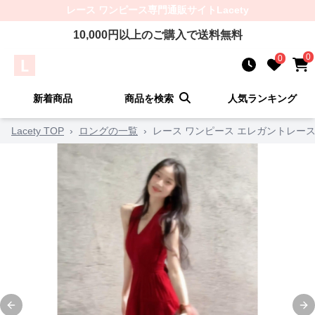
レース ワンピース
専門通販サイト
Lacety
10,000
円以上のご購入で送料無料
0
0
新着商品
商品を検索
人気ランキング
Lacety TOP
›
ロングの一覧
›
レース ワンピース エレガントレー
Previous slide
Ne