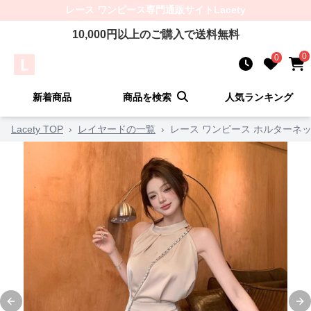
レース ワンピース
専門通販サイト
Lacety
10,000
円以上のご購入で送料無料
0
0
新着商品
商品を検索
人気ランキング
Lacety TOP
›
レイヤードの一覧
›
レース ワンピース ホルターネ
Previous slide
Ne