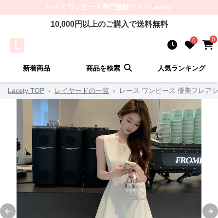
レース ワンピース
専門通販サイト
Lacety
10,000
円以上のご購入で送料無料
0
0
新着商品
商品を検索
人気ランキング
Lacety TOP
›
レイヤードの一覧
›
レース ワンピース 優美フレア
Previous slide
Ne