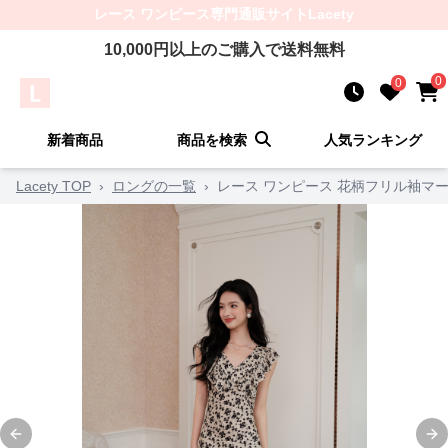
レース ワンピース
専門通販サイト
Lacety
10,000
円以上のご購入で送料無料
0
0
新着商品
商品を検索
人気ランキング
Lacety TOP
›
ロングの一覧
›
レース ワンピース 花柄フリル袖マ
Previous slide
Ne