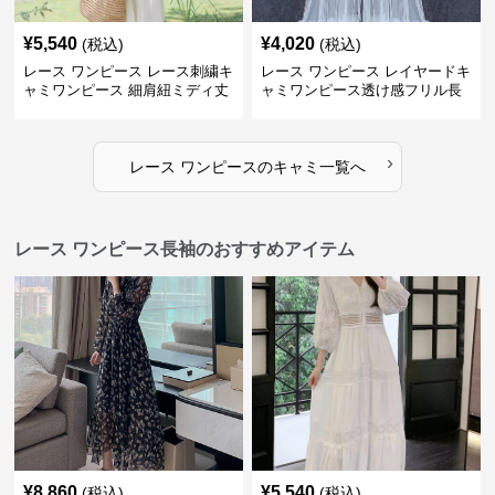
¥
5,540
¥
4,020
(税込)
(税込)
レース ワンピース レース刺繍キ
レース ワンピース レイヤードキ
ャミワンピース 細肩紐ミディ丈
ャミワンピース透け感フリル長
袖
›
レース ワンピース
の
キャミ
一覧へ
レース ワンピース長袖のおすすめアイテム
¥
8,860
¥
5,540
(税込)
(税込)