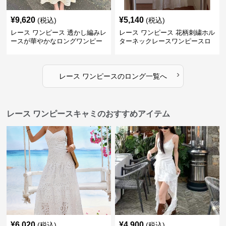
¥
9,620
¥
5,140
(税込)
(税込)
レース ワンピース 透かし編みレ
レース ワンピース 花柄刺繍ホル
ースが華やかなロングワンピー
ターネックレースワンピースロ
ス
ング
›
レース ワンピース
の
ロング
一覧へ
レース ワンピースキャミのおすすめアイテム
¥
6,020
¥
4,900
(税込)
(税込)