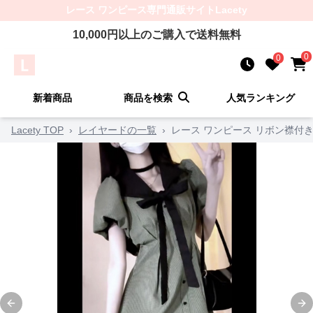
レース ワンピース
専門通販サイト
Lacety
10,000
円以上のご購入で送料無料
0
0
新着商品
商品を検索
人気ランキング
Lacety TOP
›
レイヤードの一覧
›
レース ワンピース リボン襟付
Previous slide
Ne