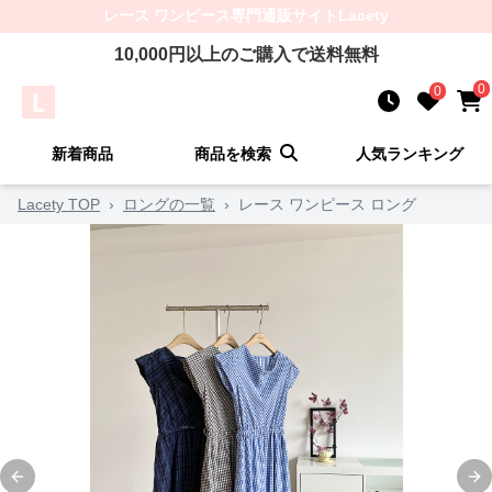
レース ワンピース
専門通販サイト
Lacety
10,000
円以上のご購入で送料無料
0
0
新着商品
商品を検索
人気ランキング
Lacety TOP
›
ロングの一覧
›
レース ワンピース ロング
Previous slide
Ne