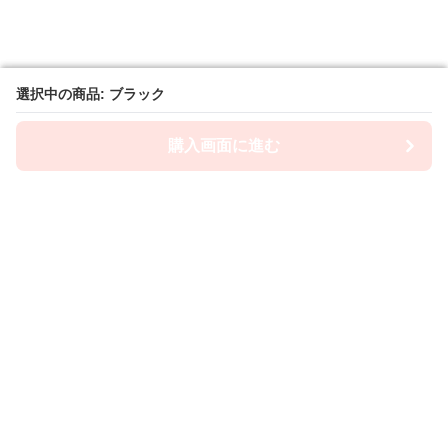
選択中の商品: ブラック
選択中の商品: ブラック
購入画面に進む
購入画面に進む
Lacety
について