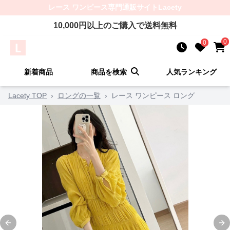
レース ワンピース
専門通販サイト
Lacety
10,000
円以上のご購入で送料無料
0
0
新着商品
商品を検索
人気ランキング
Lacety TOP
›
ロングの一覧
›
レース ワンピース ロング
Previous slide
Ne