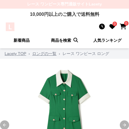
レース ワンピース
専門通販サイト
Lacety
10,000
円以上のご購入で送料無料
0
0
新着商品
商品を検索
人気ランキング
Lacety TOP
›
ロングの一覧
›
レース ワンピース ロング
Previous slide
Ne