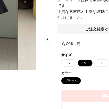
です。
上質な素材感と丁寧な縫製に
仕上げました。
ご注文確定か
Next slide
7,740
円
サイズ
S
M
L
カラー
ブラック
購