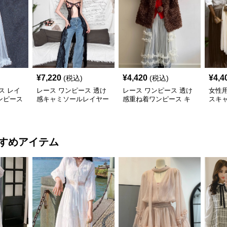
¥
7,220
¥
4,420
¥
4,4
(税込)
(税込)
ス レイ
レース ワンピース 透け
レース ワンピース 透け
女性
ンピース
感キャミソールレイヤー
感重ね着ワンピース キ
スキ
袖
ドブラウス
ャミソール型レイヤード
ス
すめアイテム