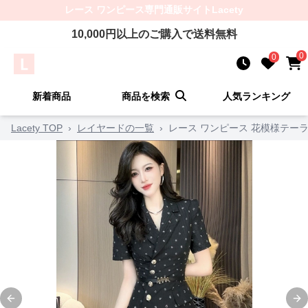
レース ワンピース
専門通販サイト
Lacety
10,000
円以上のご購入で送料無料
0
0
新着商品
商品を検索
人気ランキング
Lacety TOP
›
レイヤードの一覧
›
レース ワンピース 花模様テー
Previous slide
Ne