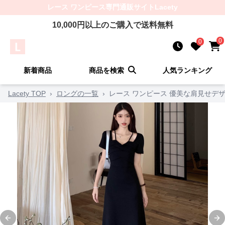
レース ワンピース
専門通販サイト
Lacety
10,000
円以上のご購入で送料無料
0
0
新着商品
商品を検索
人気ランキング
Lacety TOP
›
ロングの一覧
›
レース ワンピース 優美な肩見せデ
Previous slide
Ne