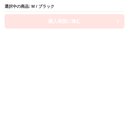
選択中の商品: M / ブラック
選択中の商品: M / ブラック
購入画面に進む
購入画面に進む
Lacety
について
利用規約
プライバシー