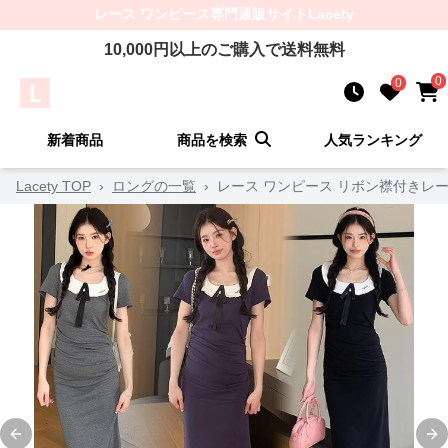
レース ワンピース
専門通販サイト
Lacety
10,000
円以上のご購入で送料無料
0
0
新着商品
商品を検索
人気ランキング
Lacety TOP
›
ロングの一覧
›
レース ワンピース リボン襟付きレ
Previous slide
Ne