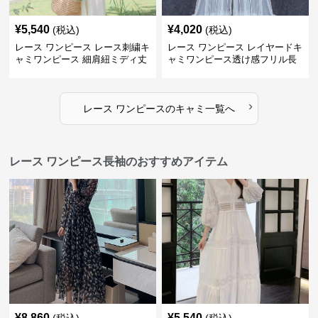
¥
5,540
¥
4,020
(税込)
(税込)
レース ワンピース レース刺繍キ
レース ワンピース レイヤードキ
ャミワンピース 細肩紐ミディ丈
ャミワンピース透け感フリル長
袖
›
レース ワンピース
の
キャミ
一覧へ
レース ワンピース長袖のおすすめアイテム
¥
8,860
¥
5,540