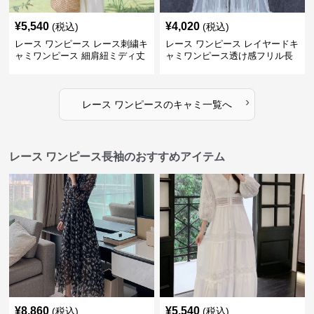
¥
5,540
¥
4,020
(税込)
(税込)
レース ワンピース レース刺繍キ
レース ワンピース レイヤードキ
ャミワンピース 細肩紐ミディ丈
ャミワンピース透け感フリル長
袖
›
レース ワンピース
の
キャミ
一覧へ
レース ワンピース長袖のおすすめアイテム
¥
8,860
¥
5,540
(税込)
(税込)