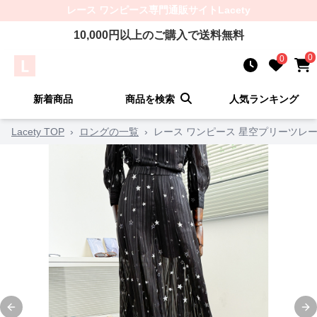
レース ワンピース
専門通販サイト
Lacety
10,000
円以上のご購入で送料無料
0
0
新着商品
商品を検索
人気ランキング
Lacety TOP
›
ロングの一覧
›
レース ワンピース 星空プリーツレ
Previous slide
Ne