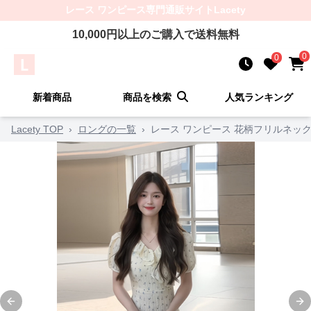
レース ワンピース
専門通販サイト
Lacety
10,000
円以上のご購入で送料無料
0
0
新着商品
商品を検索
人気ランキング
Lacety TOP
›
ロングの一覧
›
レース ワンピース 花柄フリルネック
Previous slide
Ne