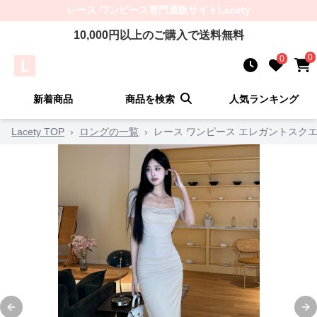
レース ワンピース
専門通販サイト
Lacety
10,000
円以上のご購入で送料無料
0
0
新着商品
商品を検索
人気ランキング
Lacety TOP
›
ロングの一覧
›
レース ワンピース エレガントスクエ
Previous slide
Ne