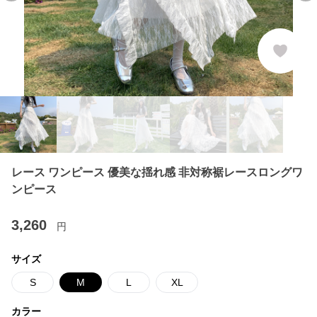
レース ワンピース 優美な揺れ感 非対称裾レースロングワ
ンピース
3,260
円
サイズ
S
M
L
XL
カラー