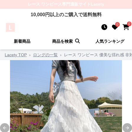
レース ワンピース
専門通販サイト
Lacety
10,000
円以上のご購入で送料無料
0
0
新着商品
商品を検索
人気ランキング
Lacety TOP
›
ロングの一覧
›
レース ワンピース 優美な揺れ感 
Previous slide
Ne