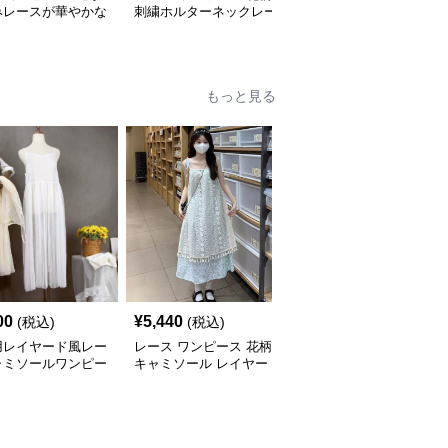
みレースが華やかな
刺繍ホルターネックレー
レース細ストラップロン
グワンピース
スワンピースロング
グワンピース
もっと見る
00
¥
5,440
¥
3,640
(税込)
(税込)
(税込)
用レイヤード風レー
レース ワンピース 花柄
レース ワンピース キャ
ャミソールワンピー
キャミソール レイヤー
ミソール レイヤード 透
ド風レース
け感 女性用