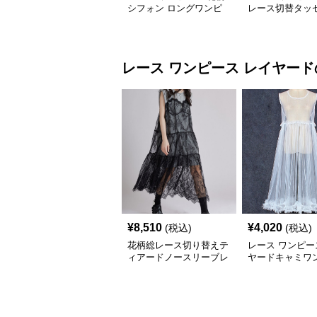
シフォン ロングワンピ
レース切替タッ
ース 長袖 フレア 大きい
Vネックロング
サイズ
ス
レース ワンピース
レイヤード
¥
8,510
¥
4,020
(税込)
(税込)
花柄総レース切り替えテ
レース ワンピー
ィアードノースリーブレ
ヤードキャミワ
ースワンピース
透け感フリル長