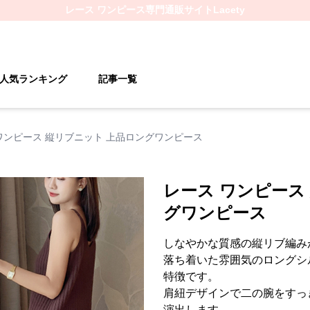
レース ワンピース
専門通販サイト
Lacety
人気ランキング
記事一覧
ワンピース 縦リブニット 上品ロングワンピース
レース ワンピース
グワンピース
しなやかな質感の縦リブ編み
落ち着いた雰囲気のロングシ
特徴です。
肩紐デザインで二の腕をすっ
演出します。