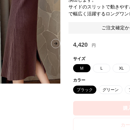
サイドのスリットで動きやす
で幅広く活躍するロングワン
ご注文確定か
4,420
円
Next slide
サイズ
M
L
XL
カラー
ブラック
グリーン
購
カー