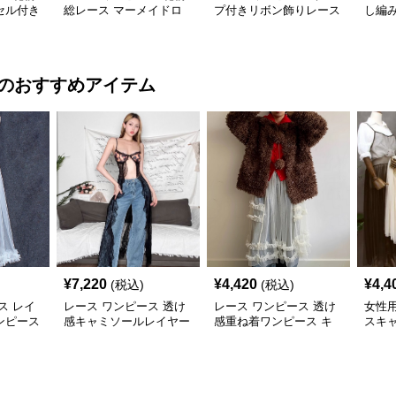
セル付き
総レース マーメイドロ
プ付きリボン飾りレース
し編
ワンピー
ングワンピース
ロングワンピース
ロン
のおすすめアイテム
¥
7,220
¥
4,420
¥
4,4
(税込)
(税込)
ス レイ
レース ワンピース 透け
レース ワンピース 透け
女性
ンピース
感キャミソールレイヤー
感重ね着ワンピース キ
スキ
袖
ドブラウス
ャミソール型レイヤード
ス