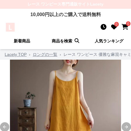
レース ワンピース
専門通販サイト
Lacety
10,000
円以上のご購入で送料無料
0
0
新着商品
商品を検索
人気ランキング
Lacety TOP
›
ロングの一覧
›
レース ワンピース 優雅な麻混キャ
Previous slide
Ne