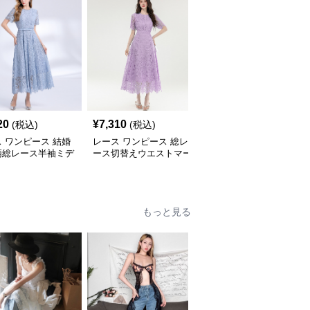
20
¥
7,310
¥
9,200
(税込)
(税込)
(税込)
 ワンピース 結婚
レース ワンピース 総レ
レース ワンピース 黒キ
柄総レース半袖ミデ
ース切替えウエストマー
ャミワンピース透け感セ
ワンピース リボン
クミディ結婚式ワンピー
クシー
ト付き
ス
もっと見る