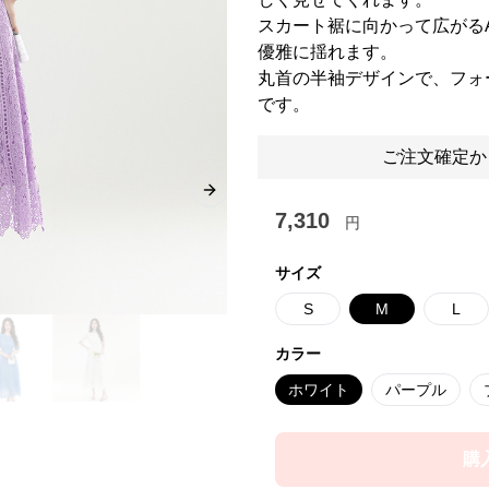
スカート裾に向かって広がる
優雅に揺れます。
丸首の半袖デザインで、フォ
です。
ご注文確定か
Next slide
7,310
円
サイズ
S
M
L
カラー
ホワイト
パープル
購