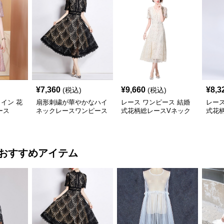
¥
7,360
¥
9,660
¥
8,3
(税込)
(税込)
ライン 花
扇形刺繍が華やかなハイ
レース ワンピース 結婚
レース
ース
ネックレースワンピース
式花柄総レースVネック
式花
ベルト付きミディワンピ
ィ丈
ース
ベル
おすすめアイテム