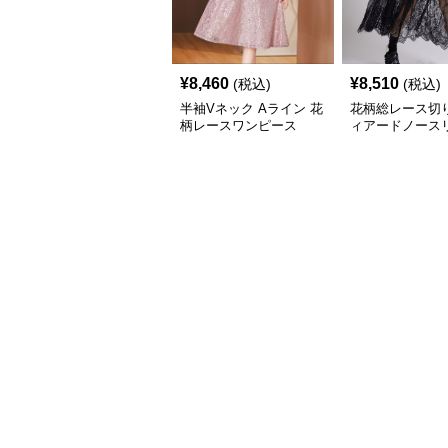
¥
8,460
¥
8,510
(税込)
(税込)
半袖Vネック Aライン 花
花柄総レース切
柄レースワンピース
ィアードノース
ースワンピース