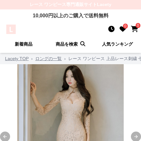
レース ワンピース
専門通販サイト
Lacety
10,000
円以上のご購入で送料無料
0
0
新着商品
商品を検索
人気ランキング
Lacety TOP
›
ロングの一覧
›
レース ワンピース 上品レース刺繍 
Previous slide
Ne