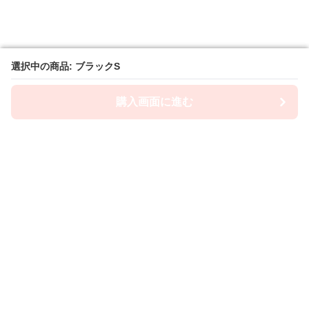
選択中の商品: ブラックS
選択中の商品: ブラックS
購入画面に進む
購入画面に進む
Lacety
について