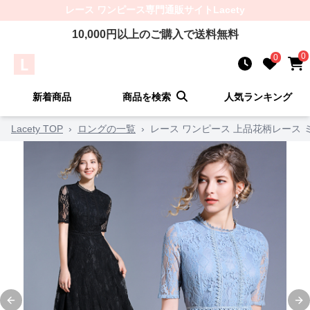
レース ワンピース
専門通販サイト
Lacety
10,000
円以上のご購入で送料無料
0
0
新着商品
商品を検索
人気ランキング
Lacety TOP
›
ロングの一覧
›
レース ワンピース 上品花柄レース
Previous slide
Ne