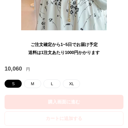
ご注文確定から1~5日でお届け予定
送料は1注文あたり
1000
円かかります
10,060
円
S
M
L
XL
購入画面に進む
カートに追加する