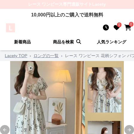
レース ワンピース
専門通販サイト
Lacety
10,000
円以上のご購入で送料無料
0
0
新着商品
商品を検索
人気ランキング
Lacety TOP
›
ロングの一覧
›
レース ワンピース 花柄シフォン パ
Previous slide
Ne