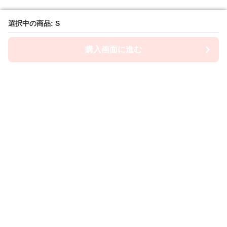
選択中の商品: S
選択中の商品: S
購入画面に進む
購入画面に進む
Lacety
について
利用規約