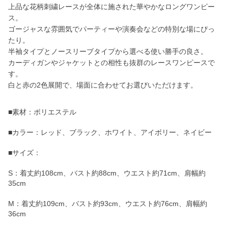
上品な花柄刺繍レースが全体に施された華やかなロングワンピー
ス。
ゴージャスな雰囲気でパーティーや演奏会などの特別な場にぴっ
たり。
半袖タイプとノースリーブタイプから選べる使い勝手の良さ。
カーディガンやジャケットとの相性も抜群のレースワンピースで
す。
白と赤の2色展開で、場面に合わせてお選びいただけます。
■素材：ポリエステル
■カラー：レッド、ブラック、ホワイト、アイボリー、ネイビー
■サイズ：
S：着丈約108cm、バスト約88cm、ウエスト約71cm、肩幅約
35cm
M：着丈約109cm、バスト約93cm、ウエスト約76cm、肩幅約
36cm