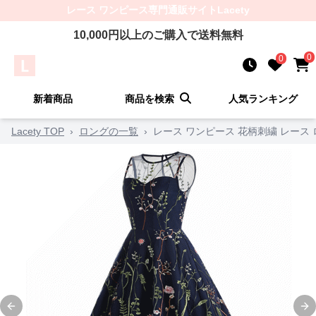
レース ワンピース
専門通販サイト
Lacety
10,000
円以上のご購入で送料無料
0
0
新着商品
商品を検索
人気ランキング
Lacety TOP
›
ロングの一覧
›
レース ワンピース 花柄刺繍 レース
Previous slide
Ne