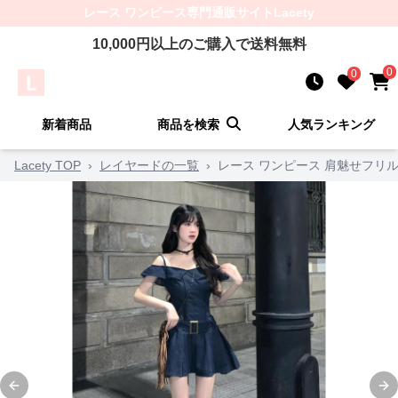
レース ワンピース
専門通販サイト
Lacety
10,000
円以上のご購入で送料無料
0
0
新着商品
商品を検索
人気ランキング
Lacety TOP
›
レイヤードの一覧
›
レース ワンピース 肩魅せフリ
Previous slide
Ne