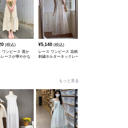
20
¥
5,140
¥
4,720
(税込)
(税込)
(税込)
 ワンピース 透か
レース ワンピース 花柄
レース ワンピース 花柄
みレースが華やかな
刺繍ホルターネックレー
レース細ストラップロン
グワンピース
スワンピースロング
グワンピース
もっと見る