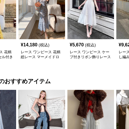
¥
14,180
¥
5,670
¥
9,6
(税込)
(税込)
ス 花柄
レース ワンピース 花柄
レース ワンピース ケー
レース
セル付き
総レース マーメイドロ
プ付きリボン飾りレース
し編
ワンピー
ングワンピース
ロングワンピース
ロン
のおすすめアイテム