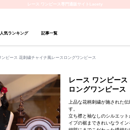
レース ワンピース
専門通販サイト
Lacety
人気ランキング
記事一覧
ワンピース 花刺繍チャイナ風レースロングワンピース
レース ワンピース
ロングワンピース
上品な花柄刺繍が施された伝
す。
立ち襟と袖なしのシルエット
イプの裾まできれいなライン
細部にまでこだわった繊細な