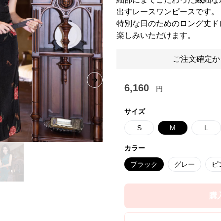
出すレースワンピースです。
特別な日のためのロング丈ド
楽しみいただけます。
ご注文確定か
Next slide
6,160
円
サイズ
S
M
L
カラー
ブラック
グレー
ピ
購