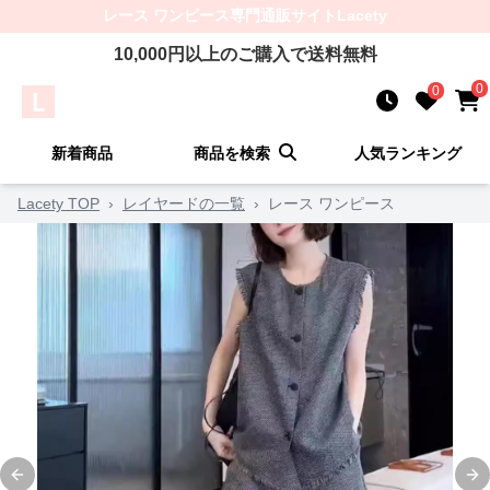
レース ワンピース
専門通販サイト
Lacety
10,000
円以上のご購入で送料無料
0
0
新着商品
商品を検索
人気ランキング
Lacety TOP
›
レイヤードの一覧
›
レース ワンピース
Previous slide
Ne