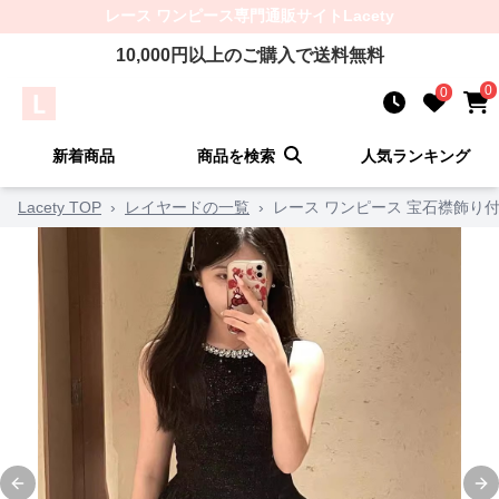
レース ワンピース
専門通販サイト
Lacety
10,000
円以上のご購入で送料無料
0
0
新着商品
商品を検索
人気ランキング
Lacety TOP
›
レイヤードの一覧
›
レース ワンピース 宝石襟飾り
Previous slide
Ne