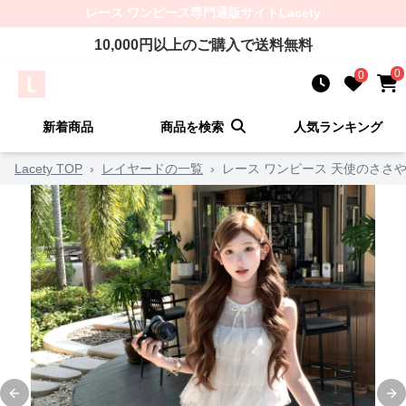
レース ワンピース
専門通販サイト
Lacety
10,000
円以上のご購入で送料無料
0
0
新着商品
商品を検索
人気ランキング
Lacety TOP
›
レイヤードの一覧
›
レース ワンピース 天使のささ
Previous slide
Ne