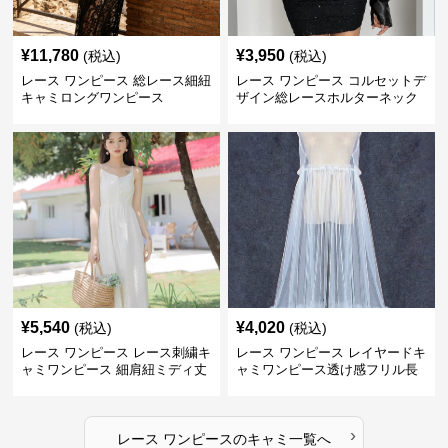
¥
11,780
¥
3,950
(税込)
(税込)
レース ワンピース 総レース細紐
レース ワンピース コルセットデ
キャミロングワンピース
ザイン総レースホルターネック
ミニワンピース
¥
5,540
¥
4,020
(税込)
(税込)
レース ワンピース レース刺繍キ
レース ワンピース レイヤードキ
ャミワンピース 細肩紐ミディ丈
ャミワンピース透け感フリル長
袖
›
レース ワンピース
の
キャミ
一覧へ