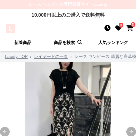
レース ワンピース
専門通販サイト
Lacety
10,000
円以上のご購入で送料無料
0
0
新着商品
商品を検索
人気ランキング
Lacety TOP
›
レイヤードの一覧
›
レース ワンピース 華麗な唐草
Previous slide
Ne