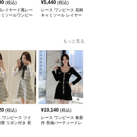
00
¥
5,440
¥
3,640
(税込)
(税込)
(税込)
用レイヤード風レー
レース ワンピース 花柄
レース ワンピース キャ
ャミソールワンピー
キャミソール レイヤー
ミソール レイヤード 透
ド風レース
け感 女性用
もっと見る
20
¥
10,140
¥
10,480
(税込)
(税込)
(税込)
 ワンピース ツイ
レース ワンピース 春新
レース ワンピース 上品
替 リボン付き 長
作 長袖パーティードレ
レース 長袖ロングワン
ニワンピース
ス 黒 バイカラー タイト
ピース パーティードレ
ショートワンピース
ス 春夏新作