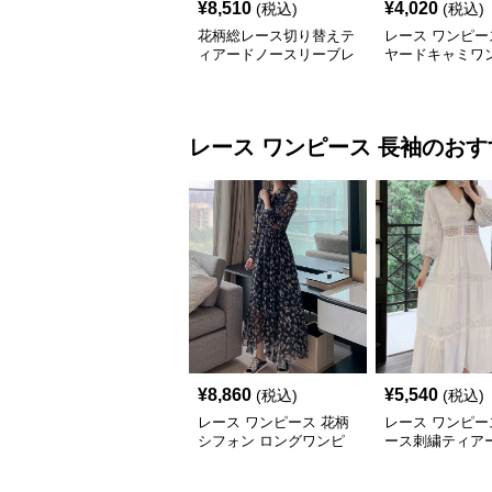
¥
8,510
¥
4,020
(税込)
(税込)
花柄総レース切り替えテ
レース ワンピー
ィアードノースリーブレ
ヤードキャミワ
ースワンピース
透け感フリル長
レース ワンピース
長袖
のおす
¥
8,860
¥
5,540
(税込)
(税込)
レース ワンピース 花柄
レース ワンピー
シフォン ロングワンピ
ース刺繍ティア
ース 長袖 フレア 大きい
グワンピース
サイズ