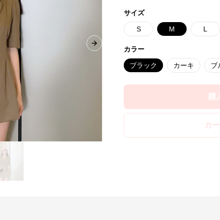
サイズ
S
M
L
Next slide
カラー
ブラック
カーキ
ブ
購
カー