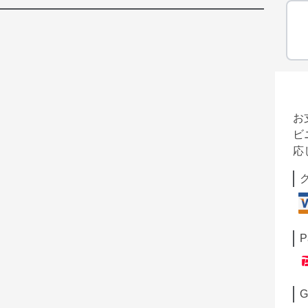
お
ビ
応
P
G