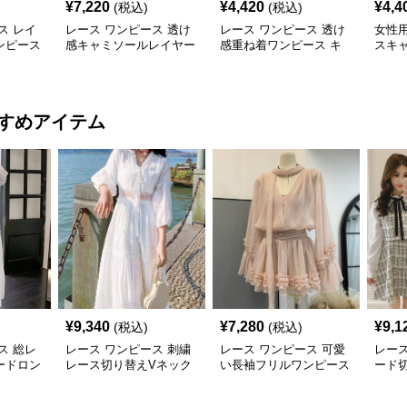
¥
7,220
¥
4,420
¥
4,4
(税込)
(税込)
ス レイ
レース ワンピース 透け
レース ワンピース 透け
女性
ンピース
感キャミソールレイヤー
感重ね着ワンピース キ
スキ
袖
ドブラウス
ャミソール型レイヤード
ス
すめアイテム
¥
9,340
¥
7,280
¥
9,1
(税込)
(税込)
ス 総レ
レース ワンピース 刺繍
レース ワンピース 可愛
レース
ードロン
レース切り替えVネック
い長袖フリルワンピース
ード切
長袖マキシワンピース
袖ミ