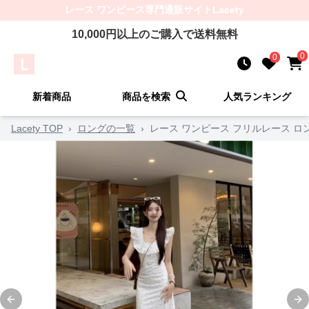
レース ワンピース
専門通販サイト
Lacety
10,000
円以上のご購入で送料無料
0
0
新着商品
商品を検索
人気ランキング
Lacety TOP
›
ロングの一覧
›
レース ワンピース フリルレース ロ
Previous slide
Ne