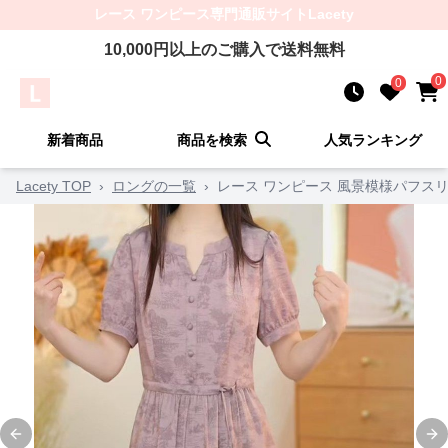
レース ワンピース
専門通販サイト
Lacety
10,000
円以上のご購入で送料無料
0
0
新着商品
商品を検索
人気ランキング
Lacety TOP
›
ロングの一覧
›
レース ワンピース 風景模様パフス
Previous slide
Ne