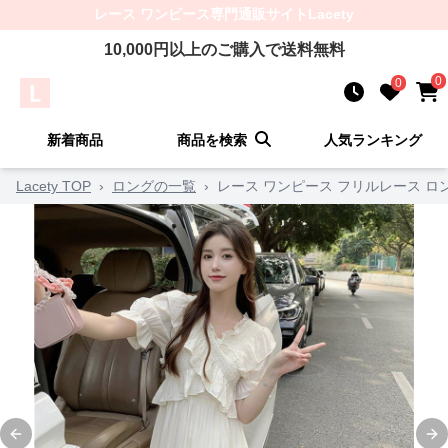
レース ワンピース
専門通販サイト
Lacety
10,000
円以上のご購入で送料無料
0
0
新着商品
商品を検索
人気ランキング
Lacety TOP
›
ロングの一覧
›
レース ワンピース フリルレース ロ
Previous slide
Ne