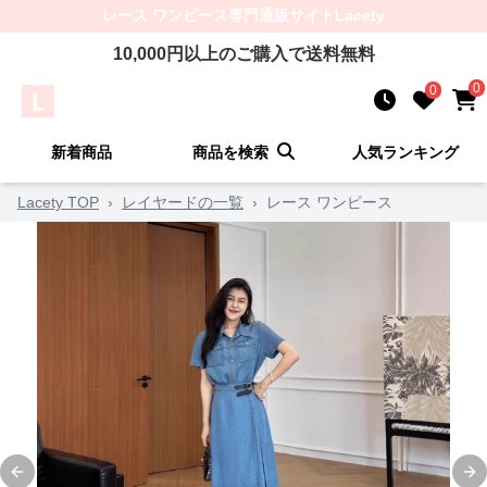
レース ワンピース
専門通販サイト
Lacety
10,000
円以上のご購入で送料無料
0
0
新着商品
商品を検索
人気ランキング
Lacety TOP
›
レイヤードの一覧
›
レース ワンピース
Previous slide
Ne