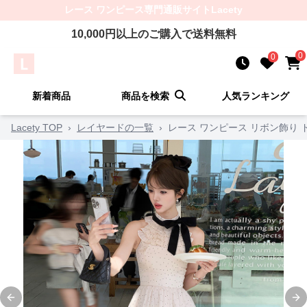
レース ワンピース
専門通販サイト
Lacety
10,000
円以上のご購入で送料無料
0
0
新着商品
商品を検索
人気ランキング
Lacety TOP
›
レイヤードの一覧
›
レース ワンピース リボン飾り 
Previous slide
Ne