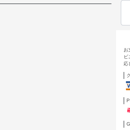
お
ビ
応
P
G