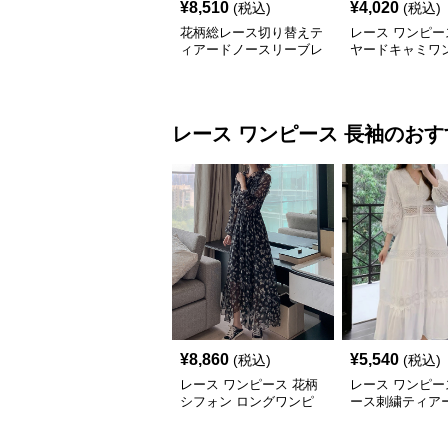
¥
8,510
¥
4,020
(税込)
(税込)
花柄総レース切り替えテ
レース ワンピー
ィアードノースリーブレ
ヤードキャミワ
ースワンピース
透け感フリル長
レース ワンピース
長袖
のおす
¥
8,860
¥
5,540
(税込)
(税込)
レース ワンピース 花柄
レース ワンピー
シフォン ロングワンピ
ース刺繍ティア
ース 長袖 フレア 大きい
グワンピース
サイズ