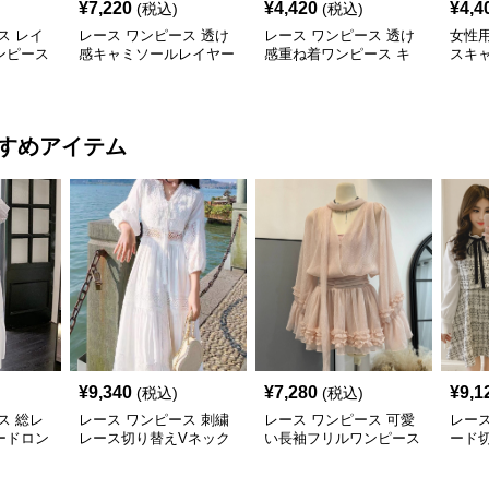
¥
7,220
¥
4,420
¥
4,4
(税込)
(税込)
ス レイ
レース ワンピース 透け
レース ワンピース 透け
女性
ンピース
感キャミソールレイヤー
感重ね着ワンピース キ
スキ
袖
ドブラウス
ャミソール型レイヤード
ス
すめアイテム
¥
9,340
¥
7,280
¥
9,1
(税込)
(税込)
ス 総レ
レース ワンピース 刺繍
レース ワンピース 可愛
レース
ードロン
レース切り替えVネック
い長袖フリルワンピース
ード切
長袖マキシワンピース
袖ミ