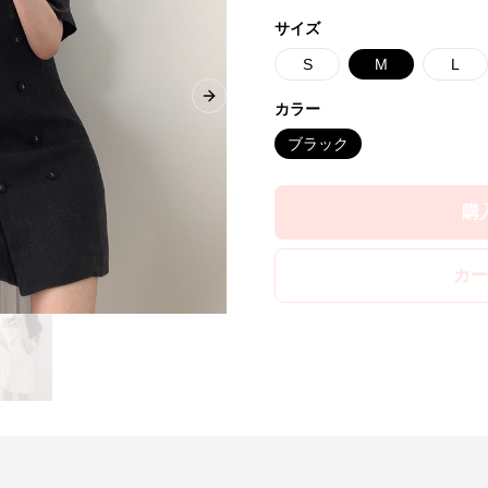
サイズ
S
M
L
Next slide
カラー
ブラック
購
カー