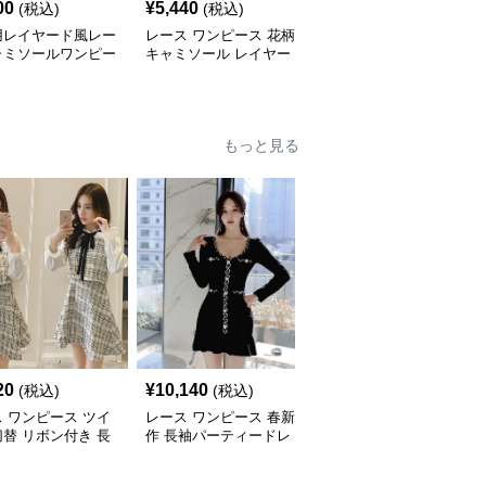
00
¥
5,440
¥
3,640
(税込)
(税込)
(税込)
用レイヤード風レー
レース ワンピース 花柄
レース ワンピース キャ
ャミソールワンピー
キャミソール レイヤー
ミソール レイヤード 透
ド風レース
け感 女性用
もっと見る
20
¥
10,140
¥
10,480
(税込)
(税込)
(税込)
 ワンピース ツイ
レース ワンピース 春新
レース ワンピース 上品
替 リボン付き 長
作 長袖パーティードレ
レース 長袖ロングワン
ニワンピース
ス 黒 バイカラー タイト
ピース パーティードレ
ショートワンピース
ス 春夏新作