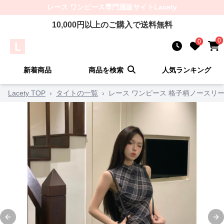
レース ワンピース
専門通販サイト
Lacety
10,000
円以上のご購入で送料無料
0
0
新着商品
商品を検索
人気ランキング
Lacety TOP
›
タイトの一覧
›
レース ワンピース 格子柄ノースリ
Previous slide
Ne