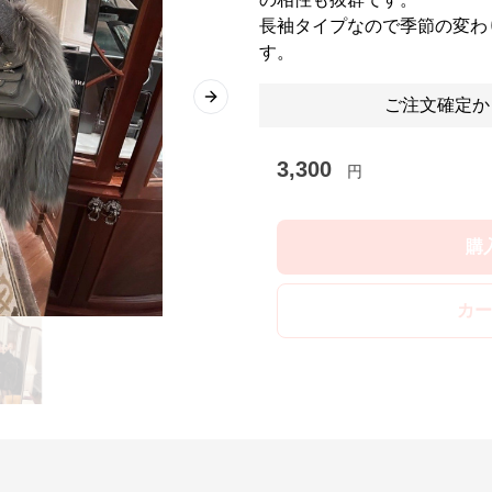
長袖タイプなので季節の変わ
す。
ご注文確定か
Next slide
3,300
円
購
カー