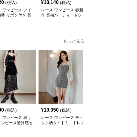
20
¥
10,140
¥
10,480
(税込)
(税込)
(税込)
 ワンピース ツイ
レース ワンピース 春新
レース ワンピース 上品
替 リボン付き 長
作 長袖パーティードレ
レース 長袖ロングワン
ニワンピース
ス 黒 バイカラー タイト
ピース パーティードレ
ショートワンピース
ス 春夏新作
もっと見る
00
¥
10,050
¥
12,190
(税込)
(税込)
(税込)
 ワンピース 黒キ
レース ワンピース チェ
レース ワンピース 花柄
ワンピース透け感セ
ック柄タイトミニドレス
レースタイトワンピース
ー
袖シースルー切替
上品ひざ丈 長袖シース
ルー