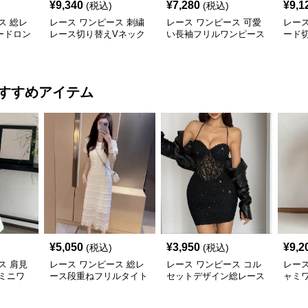
¥
9,340
¥
7,280
¥
9,1
(税込)
(税込)
ス 総レ
レース ワンピース 刺繍
レース ワンピース 可愛
レース
ードロン
レース切り替えVネック
い長袖フリルワンピース
ード切
長袖マキシワンピース
袖ミ
すすめアイテム
¥
5,050
¥
3,950
¥
9,2
(税込)
(税込)
ス 肩見
レース ワンピース 総レ
レース ワンピース コル
レース
ミニワ
ース段重ねフリルタイト
セットデザイン総レース
ャミ
ミディワンピース
ホルターネックミニワン
クシ
ピース