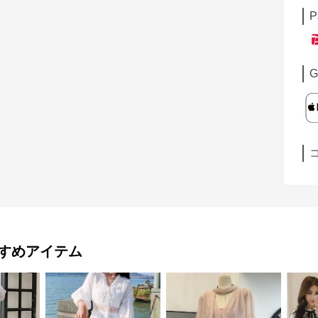
P
G
すめアイテム