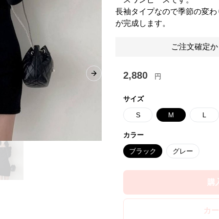
長袖タイプなので季節の変わ
が完成します。
ご注文確定か
2,880
円
Next slide
サイズ
S
M
L
カラー
ブラック
グレー
購
カー