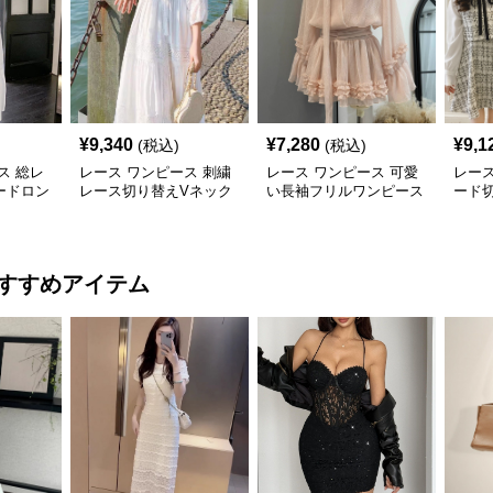
¥
9,340
¥
7,280
¥
9,1
(税込)
(税込)
ス 総レ
レース ワンピース 刺繍
レース ワンピース 可愛
レース
ードロン
レース切り替えVネック
い長袖フリルワンピース
ード切
長袖マキシワンピース
袖ミ
すすめアイテム