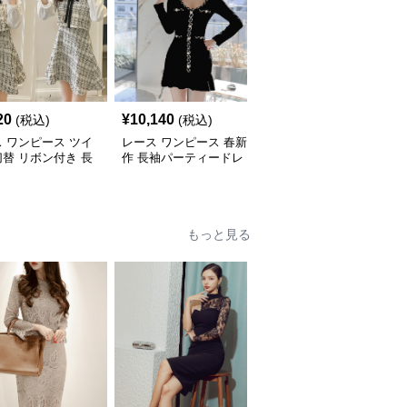
20
¥
10,140
¥
10,480
(税込)
(税込)
(税込)
 ワンピース ツイ
レース ワンピース 春新
レース ワンピース 上品
替 リボン付き 長
作 長袖パーティードレ
レース 長袖ロングワン
ニワンピース
ス 黒 バイカラー タイト
ピース パーティードレ
ショートワンピース
ス 春夏新作
もっと見る