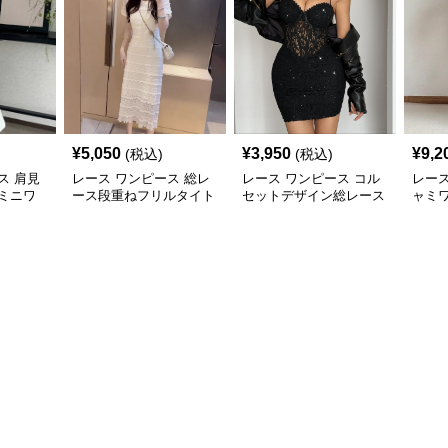
¥
5,050
¥
3,950
¥
9,2
(税込)
(税込)
ス 肩見
レース ワンピース 総レ
レース ワンピース コル
レース
ミニワ
ース段重ねフリルタイト
セットデザイン総レース
ャミ
ミディワンピース
ホルターネックミニワン
クシ
ピース