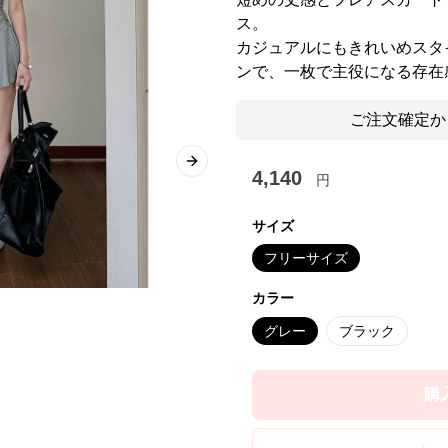
ス。
カジュアルにもきれいめスタ
ンで、一枚で主役になる存在
ご注文確定か
Next slide
4,140
円
サイズ
フリーサイズ
カラー
グレー
ブラック
購