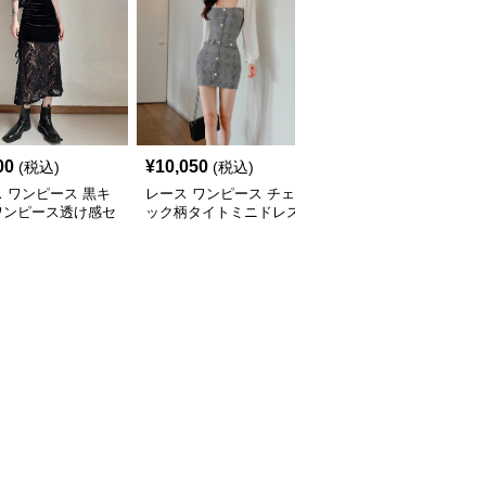
00
¥
10,050
¥
12,190
(税込)
(税込)
(税込)
 ワンピース 黒キ
レース ワンピース チェ
レース ワンピース 花柄
ワンピース透け感セ
ック柄タイトミニドレス
レースタイトワンピース
ー
袖シースルー切替
上品ひざ丈 長袖シース
ルー