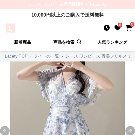
レース ワンピース
専門通販サイト
Lacety
10,000
円以上のご購入で送料無料
0
0
新着商品
商品を検索
人気ランキング
Lacety TOP
›
タイトの一覧
›
レース ワンピース 優美フリルスリ
Previous slide
Ne