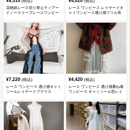
¥
8,510
¥
4,020
(税込)
(税込)
花柄総レース切り替えティアー
レース ワンピース レイヤードキ
ドノースリーブレースワンピー
ャミワンピース透け感フリル長
ス
袖
¥
7,220
¥
4,420
(税込)
(税込)
レース ワンピース 透け感キャミ
レース ワンピース 透け感重ね着
ソールレイヤードブラウス
ワンピース キャミソール型レイ
ヤード