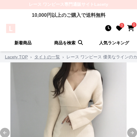
レース ワンピース
専門通販サイト
Lacety
10,000
円以上のご購入で送料無料
0
0
新着商品
商品を検索
人気ランキング
Lacety TOP
›
タイトの一覧
›
レース ワンピース 優美なラインの
Previous slide
Ne